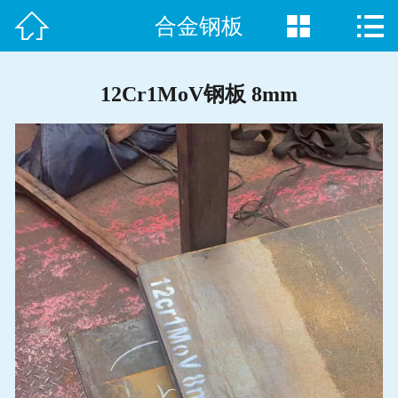



合金钢板
首页

公司简介
12Cr1MoV钢板 8mm
产品展示
新闻动态
现货资源
产品应用
钢材知识
在线留言